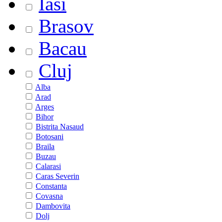
Iasi
Brasov
Bacau
Cluj
Alba
Arad
Arges
Bihor
Bistrita Nasaud
Botosani
Braila
Buzau
Calarasi
Caras Severin
Constanta
Covasna
Dambovita
Dolj