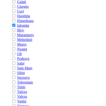
Galati
Giurgiu
Gorj
Harghita
Hunedoara
Ialomita
Ilfov
Maramures
Mehedinti
Mures
Neamt
Olt
Prahova
Salaj
Satu Mare
Sibiu
Suceava
Teleorman
Timis
Tulcea
Valcea
Vaslui
Vrancea